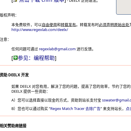
- DEELX 正则语法。
版权声明：
本免费软件，可以
自由使用
和
转载发布
。转载发布时
必须声明原始出处
http://www.regexlab.com/deelx/
注意：
任何问题可通过
regexlab@gmail.com
进行反馈。
[
参见：编程帮助
]
资助 DEELX 开发
如果 DEELX 对您有用，解决了您的问题，提高了您的效率，节约了您
DEELX 提供一些资助：
A）您可以选择直接以现金的方式，资助到站长支付宝
sswater@gmail.
B）您也可以通过购买 “
Regex Match Tracer 去除广告
” 来支持站长，
点
相关赞助商链接